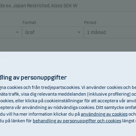
Format
Period
sindex
NAV-kurs
index
Utdelningar
ling av personuppgifter
na cookies och från tredjepartscookies. Vi använder cookies och b
, mäta trafik, visa dig relevanta meddelanden (inklusive profilering
ookies, eller klicka på cookieinställningar för att acceptera vår anvä
cceptera vår användning av nödvändiga cookies. Ditt samtycke omfa
du vill ha mer information klickar du på
användning av cookies
oc
 du på länken för
behandling av personuppgifter och cookies
längst 