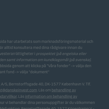
ida har utarbetats som marknadsföringsmaterial och
ör alltid konsultera med dina rådgivare innan du
vesterarrättigheter i
prospektet (på engelska eller
nden samt information om kundklagomål (på svenska)
.
sida genom att klicka på “Våra fonder” -> välja den
vant fond -> välja "dokument"
k A/S, Bernstorffsgade 40, DK-1577 København V. Tlf.
st@danskeinvest.com
. Läs om
behandling av
darvillkor
. Läs
information om behandling av
 hur vi behandlar dina personuppgifter är du välkommen
ddsfunktion, Bernstorffsgade 40, 1577 Köpenhamn V –