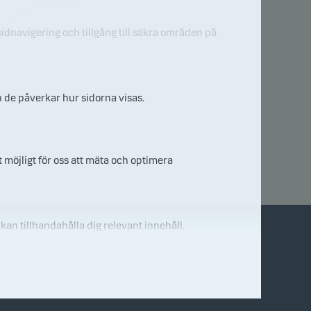
idnavigering och tillgång till säkra områden på
h de påverkar hur sidorna visas.
06.0
8.20
26
 möjligt för oss att mäta och optimera
 kan tillhandahålla dig relevant innehåll.
Kontakta oss
E-mail/ring till oss