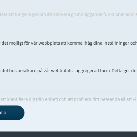
plats att fungera genom att aktivera grundläggande funktioner som s
r det möjligt för vår webbplats att komma ihåg dina inställningar oc
15.0
21.0
27.0
31.0
7.20
7.20
7.20
7.20
26
26
26
26
Avkastningsindex
endet hos besökare på vår webbplats i aggregerad form. Detta gör det
t identifiera dig (din enhet) och att profilera ditt beteende så att vi
alla
i kund
Investerarinformation
& sälj
Nyhetsarkiv