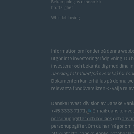
Bekämpning av ekonomisk
brottslighet
Whistleblowing
Information om fonder på denna webbs
utgör inte investeringsrådgivning. Du b
investerar och bekanta dig med dina in
danska), faktablad
(på svenska) för fo
Dokumenten kan erhållas på denna webb
relevanta fondöversikten -> välja rele
Danske Invest, division av Danske Ban
+45 3333 7171
. E-mail:
danskeinve
personuppgifter och cookies
och
använ
personuppgifter
. Om du har frågor om
att kontakta Danske Banks Databesky