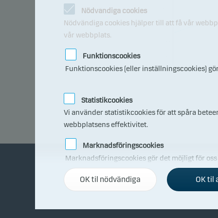
Nödvändiga cookies
103
Nödvändiga cookies hjälper till att få vår webb
101
vår webbplats.
99
97
Funktionscookies
Funktionscookies (eller inställningscookies) gö
95
09.0
7.20
26
Statistikcookies
Vi använder statistikcookies för att spåra bete
webbplatsens effektivitet.
Marknadsföringscookies
Marknadsföringscookies gör det möjligt för oss at
OK til nödvändiga
OK til 
Om Danske Invest
Bl
Om Danske Invest
Köp 