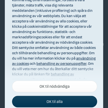
tjänster, mäta trafik, visa dig relevanta
meddelanden (inklusive profilering) och spåra din
Om Danske Invest
Bli kund
användning av vår webbplats. Du kan välja att
acceptera vår användning av alla cookies, eller
Om Danske Invest
Köp & sälj
klicka på cookieinställningar för att acceptera vår
Bekämpning av ekonomisk
användning av funktions-, statistik- och
brottslighet
marknadsföringscookies eller för att endast
acceptera vår användning av nödvändiga cookies.
Investerarinformation
Whistleblowing
Ditt samtycke omfattar användning av både cookies
och tillhörande behandling av personuppgifter. Om
Nyhetsarkiv
du vill ha mer information klickar du på
användning
av cookies
och
behandling av personuppgifter
. Om
du vill veta mer om hur du återkallar ditt samtycke
klickar du på länken för
behandling av
Kontakta oss
personuppgifter och cookies
längst ned på vår
webbplats.
OK til nödvändiga
E-mail/ring till oss
OK til alla
Nödvändiga cookies