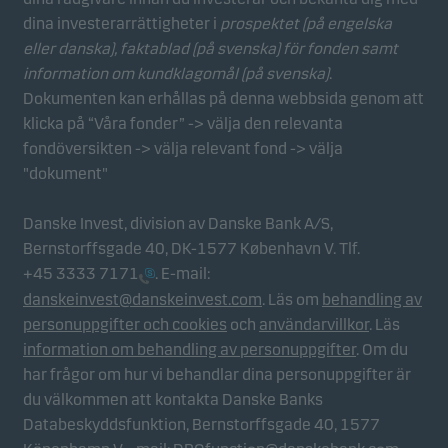
Statistikcookies
dina investerarrättigheter i
prospektet (på engelska
Vi använder statistikcookies för att spåra beteendet
eller danska), faktablad
(på svenska) för fonden samt
hos besökare på vår webbplats i aggregerad form.
information om kundklagomål (på svenska)
.
Detta gör det möjligt för oss att mäta och optimera
Dokumenten kan erhållas på denna webbsida genom att
webbplatsens effektivitet.
klicka på “Våra fonder” -> välja den relevanta
fondöversikten -> välja relevant fond -> välja
Marknadsföringscookies
"dokument"
Marknadsföringscookies gör det möjligt för oss att
identifiera dig (din enhet) och att profilera ditt
Danske Invest, division av Danske Bank A/S,
beteende så att vi kan tillhandahålla dig relevant
Bernstorffsgade 40, DK-1577 København V. Tlf.
innehåll.
+45 3333 7171
. E-mail:
danskeinvest@danskeinvest.com
. Läs om
behandling av
personuppgifter och cookies
och
användarvillkor
. Läs
information om behandling av personuppgifter
. Om du
har frågor om hur vi behandlar dina personuppgifter är
du välkommen att kontakta Danske Banks
Databeskyddsfunktion, Bernstorffsgade 40, 1577