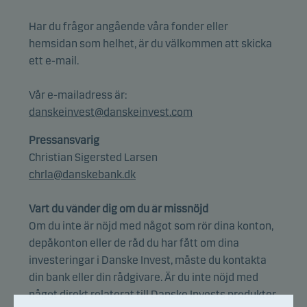
Har du frågor angående våra fonder eller
hemsidan som helhet, är du välkommen att skicka
ett e-mail.
Vår e-mailadress är:
danskeinvest@danskeinvest.com
Pressansvarig
Christian Sigersted Larsen
chrla@danskebank.dk
Vart du vänder dig om du är missnöjd
Om du inte är nöjd med något som rör dina konton,
depåkonton eller de råd du har fått om dina
investeringar i Danske Invest, måste du kontakta
din bank eller din rådgivare. Är du inte nöjd med
något direkt relaterat till Danske Invests produkter