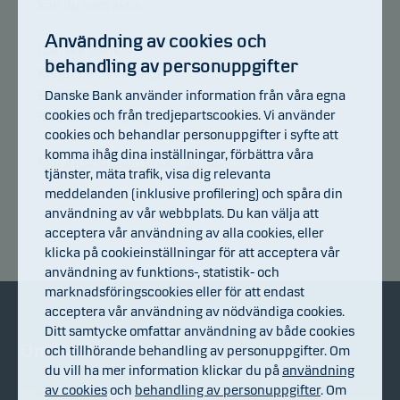
kan du kontakta:
Användning av cookies och
Danske Bank
behandling av personuppgifter
Klagomålsansvarig
Box 328
Danske Bank använder information från våra egna
cookies och från tredjepartscookies. Vi använder
581 03 Linköping
cookies och behandlar personuppgifter i syfte att
komma ihåg dina inställningar, förbättra våra
Mer information finner du här
tjänster, mäta trafik, visa dig relevanta
meddelanden (inklusive profilering) och spåra din
användning av vår webbplats. Du kan välja att
acceptera vår användning av alla cookies, eller
klicka på cookieinställningar för att acceptera vår
användning av funktions-, statistik- och
marknadsföringscookies eller för att endast
acceptera vår användning av nödvändiga cookies.
Ditt samtycke omfattar användning av både cookies
Om Danske Invest
Bli kund
och tillhörande behandling av personuppgifter. Om
du vill ha mer information klickar du på
användning
av cookies
och
behandling av personuppgifter
. Om
Om Danske Invest
Köp & sälj