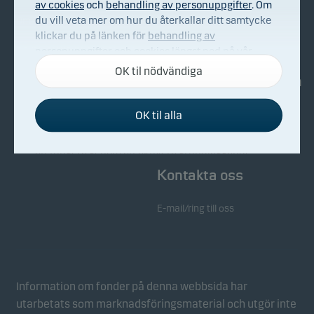
av cookies
och
behandling av personuppgifter
. Om
du vill veta mer om hur du återkallar ditt samtycke
Om Danske Invest
Köp & sälj
klickar du på länken för
behandling av
Bekämpning av ekonomisk
personuppgifter och cookies
längst ned på vår
brottslighet
webbplats.
OK til nödvändiga
Investerarinformation
Whistleblowing
OK til alla
Nyhetsarkiv
Nödvändiga cookies
Nödvändiga cookies hjälper till att få vår webbplats
att fungera genom att aktivera grundläggande
funktioner som sidnavigering och tillgång till säkra
Kontakta oss
områden på vår webbplats.
E-mail/ring till oss
Funktionscookies
Funktionscookies (eller inställningscookies) gör det
möjligt för vår webbplats att komma ihåg dina
inställningar och de påverkar hur sidorna visas.
Information om fonder på denna webbsida har
utarbetats som marknadsföringsmaterial och utgör inte