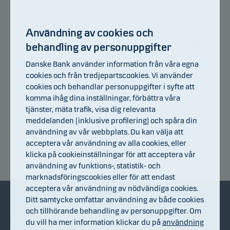
108
Användning av cookies och
104
behandling av personuppgifter
100
Danske Bank använder information från våra egna
cookies och från tredjepartscookies. Vi använder
96
cookies och behandlar personuppgifter i syfte att
komma ihåg dina inställningar, förbättra våra
tjänster, mäta trafik, visa dig relevanta
92
10.07.2026
16.07.2026
22.07.2026
28.07.2026
03.08.2026
06.07.2026
meddelanden (inklusive profilering) och spåra din
användning av vår webbplats. Du kan välja att
acceptera vår användning av alla cookies, eller
Avkastningsindex
klicka på cookieinställningar för att acceptera vår
användning av funktions-, statistik- och
marknadsföringscookies eller för att endast
acceptera vår användning av nödvändiga cookies.
Ditt samtycke omfattar användning av både cookies
och tillhörande behandling av personuppgifter. Om
Om Danske Invest
Bli kund
du vill ha mer information klickar du på
användning