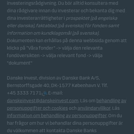
investeringsrådgivning. Du bör alltid konsultera med
Statistikcookies
dina rådgivare innan du investerar och bekanta dig med
Vi använder statistikcookies för att spåra beteendet
dina investerarrättigheter i
prospektet (på engelska
hos besökare på vår webbplats i aggregerad form.
eller danska), faktablad
(på svenska) för fonden samt
Detta gör det möjligt för oss att mäta och optimera
information om kundklagomål (på svenska)
.
webbplatsens effektivitet.
Dokumenten kan erhållas på denna webbsida genom att
klicka på “Våra fonder” -> välja den relevanta
fondöversikten -> välja relevant fond -> välja
Marknadsföringscookies
"dokument"
Marknadsföringscookies gör det möjligt för oss att
identifiera dig (din enhet) och att profilera ditt
Danske Invest, division av Danske Bank A/S,
beteende så att vi kan tillhandahålla dig relevant
Bernstorffsgade 40, DK-1577 København V. Tlf.
innehåll.
+45 3333 7171
. E-mail:
danskeinvest@danskeinvest.com
. Läs om
behandling av
personuppgifter och cookies
och
användarvillkor
. Läs
information om behandling av personuppgifter
. Om du
har frågor om hur vi behandlar dina personuppgifter är
du välkommen att kontakta Danske Banks