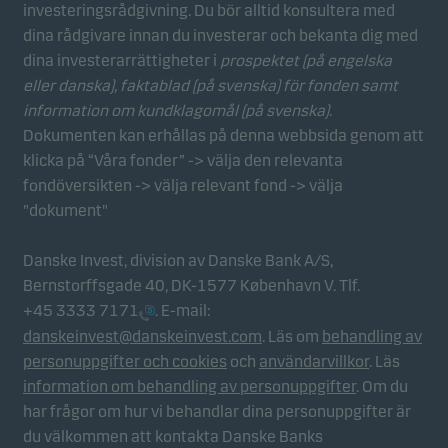
investeringsrådgivning. Du bör alltid konsultera med
Statistikcookies
dina rådgivare innan du investerar och bekanta dig med
Vi använder statistikcookies för att spåra beteendet
dina investerarrättigheter i
prospektet (på engelska
hos besökare på vår webbplats i aggregerad form.
eller danska), faktablad
(på svenska) för fonden samt
Detta gör det möjligt för oss att mäta och optimera
information om kundklagomål (på svenska)
.
webbplatsens effektivitet.
Dokumenten kan erhållas på denna webbsida genom att
klicka på “Våra fonder” -> välja den relevanta
fondöversikten -> välja relevant fond -> välja
Marknadsföringscookies
"dokument"
Marknadsföringscookies gör det möjligt för oss att
identifiera dig (din enhet) och att profilera ditt
Danske Invest, division av Danske Bank A/S,
beteende så att vi kan tillhandahålla dig relevant
Bernstorffsgade 40, DK-1577 København V. Tlf.
innehåll.
+45 3333 7171
. E-mail:
danskeinvest@danskeinvest.com
. Läs om
behandling av
personuppgifter och cookies
och
användarvillkor
. Läs
information om behandling av personuppgifter
. Om du
har frågor om hur vi behandlar dina personuppgifter är
du välkommen att kontakta Danske Banks