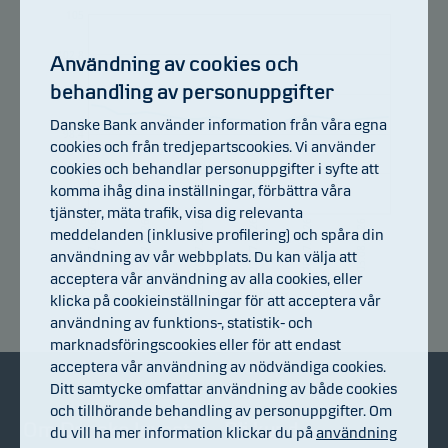
105
102.8
Användning av cookies och
behandling av personuppgifter
100.6
Danske Bank använder information från våra egna
98.4
cookies och från tredjepartscookies. Vi använder
cookies och behandlar personuppgifter i syfte att
96.2
komma ihåg dina inställningar, förbättra våra
tjänster, mäta trafik, visa dig relevanta
94
22.07.2026
10.07.2026
28.07.2026
16.07.2026
03.08.2026
06.07.2026
meddelanden (inklusive profilering) och spåra din
användning av vår webbplats. Du kan välja att
acceptera vår användning av alla cookies, eller
Avkastningsindex
klicka på cookieinställningar för att acceptera vår
användning av funktions-, statistik- och
marknadsföringscookies eller för att endast
acceptera vår användning av nödvändiga cookies.
Ditt samtycke omfattar användning av både cookies
och tillhörande behandling av personuppgifter. Om
Om Danske Invest
Bli kund
du vill ha mer information klickar du på
användning