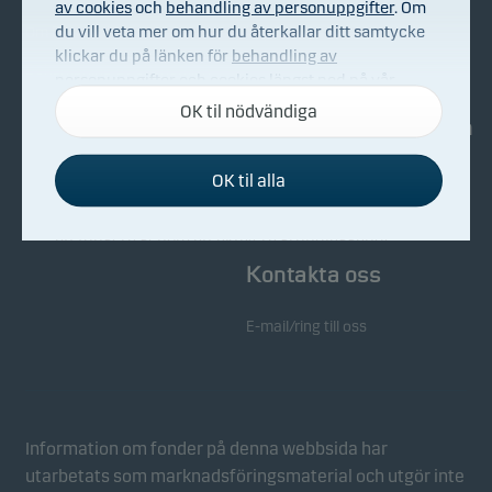
av cookies
och
behandling av personuppgifter
. Om
du vill veta mer om hur du återkallar ditt samtycke
Om Danske Invest
Köp & sälj
klickar du på länken för
behandling av
Bekämpning av ekonomisk
personuppgifter och cookies
längst ned på vår
brottslighet
webbplats.
OK til nödvändiga
Investerarinformation
Whistleblowing
OK til alla
Nyhetsarkiv
Nödvändiga cookies
Nödvändiga cookies hjälper till att få vår webbplats
att fungera genom att aktivera grundläggande
funktioner som sidnavigering och tillgång till säkra
Kontakta oss
områden på vår webbplats.
E-mail/ring till oss
Funktionscookies
Funktionscookies (eller inställningscookies) gör det
möjligt för vår webbplats att komma ihåg dina
inställningar och de påverkar hur sidorna visas.
Information om fonder på denna webbsida har
utarbetats som marknadsföringsmaterial och utgör inte