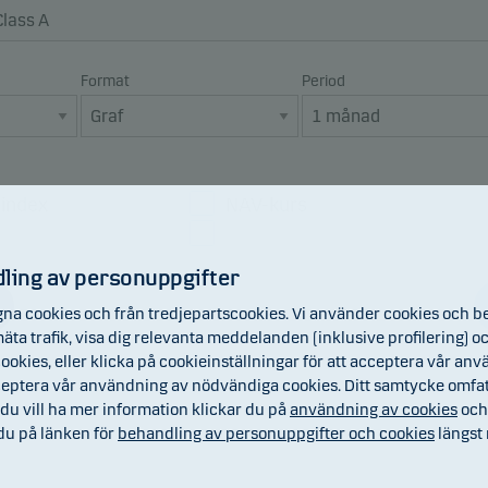
Format
Period
sindex
NAV-kurs
index
Utdelningar
ling av personuppgifter
na cookies och från tredjepartscookies. Vi använder cookies och b
, mäta trafik, visa dig relevanta meddelanden (inklusive profilering
ookies, eller klicka på cookieinställningar för att acceptera vår anvä
cceptera vår användning av nödvändiga cookies. Ditt samtycke omfa
du vill ha mer information klickar du på
användning av cookies
oc
 du på länken för
behandling av personuppgifter och cookies
längst 