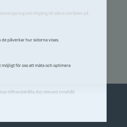
idnavigering och tillgång till säkra områden på
h de påverkar hur sidorna visas.
03.
08.
202
6
 möjligt för oss att mäta och optimera
 kan tillhandahålla dig relevant innehåll.
Kontakta oss
E-mail/ring till oss