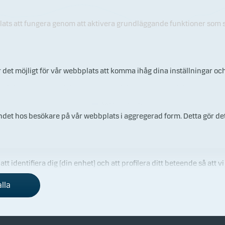
plats att fungera genom att aktivera grundläggande funktioner som s
r det möjligt för vår webbplats att komma ihåg dina inställningar oc
10.
16.
22.
28.
07.
07.
07.
07.
202
202
202
202
6
6
6
6
Avkastningsindex
endet hos besökare på vår webbplats i aggregerad form. Detta gör det
t identifiera dig (din enhet) och att profilera ditt beteende så att vi
alla
i kund
Investerarinformation
& sälj
Nyhetsarkiv