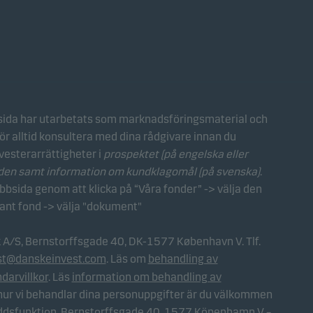
ida har utarbetats som marknadsföringsmaterial och
ör alltid konsultera med dina rådgivare innan du
vesterarrättigheter i
prospektet (på engelska eller
nden samt information om kundklagomål (på svenska)
.
sida genom att klicka på “Våra fonder” -> välja den
vant fond -> välja "dokument"
k A/S, Bernstorffsgade 40, DK-1577 København V. Tlf.
st@danskeinvest.com
. Läs om
behandling av
darvillkor
. Läs
information om behandling av
 hur vi behandlar dina personuppgifter är du välkommen
ddsfunktion, Bernstorffsgade 40, 1577 Köpenhamn V –