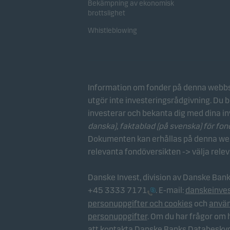
Bekämpning av ekonomisk
brottslighet
Whistleblowing
Information om fonder på denna webbs
utgör inte investeringsrådgivning. Du b
investerar och bekanta dig med dina in
danska), faktablad
(på svenska) för fo
Dokumenten kan erhållas på denna webb
relevanta fondöversikten -> välja rele
Danske Invest, division av Danske Ban
+45 3333 7171
. E-mail:
danskeinve
personuppgifter och cookies
och
använ
personuppgifter
. Om du har frågor om
att kontakta Danske Banks Databesky