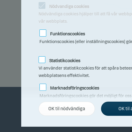
Nödvändiga cookies
99
Nödvändiga cookies hjälper till att få vår webb
97
vår webbplats.
95
Funktionscookies
93
Funktionscookies (eller inställningscookies) gö
06.
07.
202
6
Statistikcookies
Vi använder statistikcookies för att spåra bete
webbplatsens effektivitet.
Marknadsföringscookies
Marknadsföringscookies gör det möjligt för oss at
OK til nödvändiga
OK til 
Om Danske Invest
Bl
Om Danske Invest
Köp 