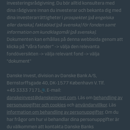
investeringsrådgivning. Du bör alltid konsultera med
Statistikcookies
dina rådgivare innan du investerar och bekanta dig med
Vi använder statistikcookies för att spåra beteendet
dina investerarrättigheter i
prospektet (på engelska
hos besökare på vår webbplats i aggregerad form.
eller danska), faktablad
(på svenska) för fonden samt
Detta gör det möjligt för oss att mäta och optimera
information om kundklagomål (på svenska)
.
webbplatsens effektivitet.
Dokumenten kan erhållas på denna webbsida genom att
klicka på “Våra fonder” -> välja den relevanta
fondöversikten -> välja relevant fond -> välja
Marknadsföringscookies
"dokument"
Marknadsföringscookies gör det möjligt för oss att
identifiera dig (din enhet) och att profilera ditt
Danske Invest, division av Danske Bank A/S,
beteende så att vi kan tillhandahålla dig relevant
Bernstorffsgade 40, DK-1577 København V. Tlf.
innehåll.
+45 3333 7171
. E-mail:
danskeinvest@danskeinvest.com
. Läs om
behandling av
personuppgifter och cookies
och
användarvillkor
. Läs
information om behandling av personuppgifter
. Om du
har frågor om hur vi behandlar dina personuppgifter är
du välkommen att kontakta Danske Banks