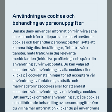
111
Användning av cookies och
107
behandling av personuppgifter
103
Danske Bank använder information från våra egna
cookies och från tredjepartscookies. Vi använder
99
cookies och behandlar personuppgifter i syfte att
komma ihåg dina inställningar, förbättra våra
tjänster, mäta trafik, visa dig relevanta
95
14.07.2026
20.07.2026
24.07.2026
30.07.2026
05.08.2026
08.07.2026
meddelanden (inklusive profilering) och spåra din
användning av vår webbplats. Du kan välja att
acceptera vår användning av alla cookies, eller
Avkastningsindex
klicka på cookieinställningar för att acceptera vår
användning av funktions-, statistik- och
marknadsföringscookies eller för att endast
acceptera vår användning av nödvändiga cookies.
Ditt samtycke omfattar användning av både cookies
och tillhörande behandling av personuppgifter. Om
Om Danske Invest
Bli kund
du vill ha mer information klickar du på
användning