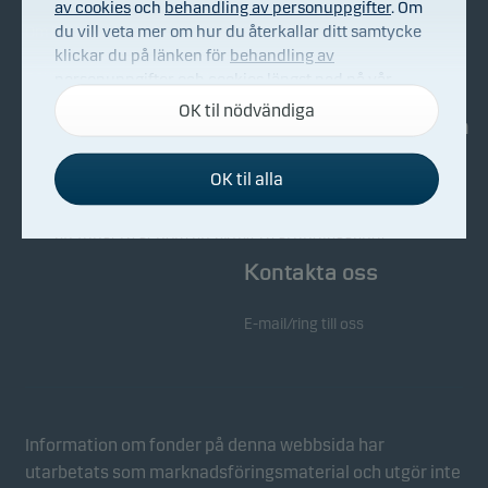
av cookies
och
behandling av personuppgifter
. Om
du vill veta mer om hur du återkallar ditt samtycke
Om Danske Invest
Köp & sälj
klickar du på länken för
behandling av
Bekämpning av ekonomisk
personuppgifter och cookies
längst ned på vår
brottslighet
webbplats.
OK til nödvändiga
Investerarinformation
Whistleblowing
OK til alla
Nyhetsarkiv
Nödvändiga cookies
Nödvändiga cookies hjälper till att få vår webbplats
att fungera genom att aktivera grundläggande
funktioner som sidnavigering och tillgång till säkra
Kontakta oss
områden på vår webbplats.
E-mail/ring till oss
Funktionscookies
Funktionscookies (eller inställningscookies) gör det
möjligt för vår webbplats att komma ihåg dina
inställningar och de påverkar hur sidorna visas.
Information om fonder på denna webbsida har
utarbetats som marknadsföringsmaterial och utgör inte