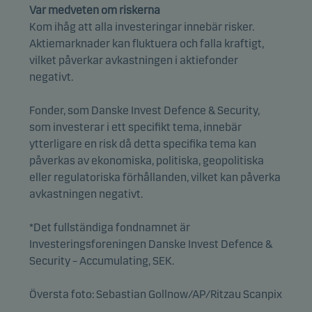
Var medveten om riskerna
webbplatsens effektivitet.
Kom ihåg att alla investeringar innebär risker.
Aktiemarknader kan fluktuera och falla kraftigt,
vilket påverkar avkastningen i aktiefonder
Marknadsföringscookies
negativt.
Marknadsföringscookies gör det möjligt för oss att
identifiera dig (din enhet) och att profilera ditt
Fonder, som Danske Invest Defence & Security,
beteende så att vi kan tillhandahålla dig relevant
som investerar i ett specifikt tema, innebär
innehåll.
ytterligare en risk då detta specifika tema kan
påverkas av ekonomiska, politiska, geopolitiska
eller regulatoriska förhållanden, vilket kan påverka
avkastningen negativt.
*Det fullständiga fondnamnet är
Investeringsforeningen Danske Invest Defence &
Security – Accumulating, SEK.
Översta foto: Sebastian Gollnow/AP/Ritzau Scanpix