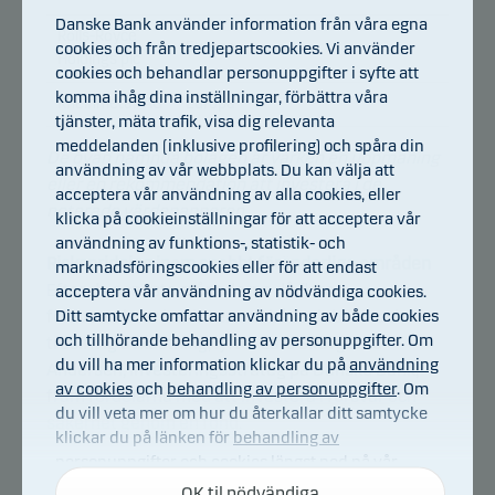
Danske Bank använder information från våra egna
Rolls-Royce
Europa
cookies och från tredjepartscookies. Vi använder
Holdings plc
cookies och behandlar personuppgifter i syfte att
komma ihåg dina inställningar, förbättra våra
Rheinmetall AG
Europa
tjänster, mäta trafik, visa dig relevanta
meddelanden (inklusive profilering) och spåra din
De ovan nämnda bolagen är varken en uppmaning
användning av vår webbplats. Du kan välja att
eller en rekommendation att investera i de
acceptera vår användning av alla cookies, eller
noterade värdepapperen.
klicka på cookieinställningar för att acceptera vår
användning av funktions-, statistik- och
Riskspridning inom snabbt föränderliga områden
marknadsföringscookies eller för att endast
Efter de senaste månaderna då flera
acceptera vår användning av nödvändiga cookies.
Ditt samtycke omfattar användning av både cookies
försvarsaktier har levererat både dubbel- och
och tillhörande behandling av personuppgifter. Om
tresiffrig avkastning, lyfter Lars Skovgaard
du vill ha mer information klickar du på
användning
Andersen, investeringsstrateg på Danske Bank,
av cookies
och
behandling av personuppgifter
. Om
fram fördelarna med att investera i försvar och
du vill veta mer om hur du återkallar ditt samtycke
säkerhet genom en fond.
klickar du på länken för
behandling av
personuppgifter och cookies
längst ned på vår
– Inom områden som försvar, där utvecklingen går
webbplats.
OK til nödvändiga