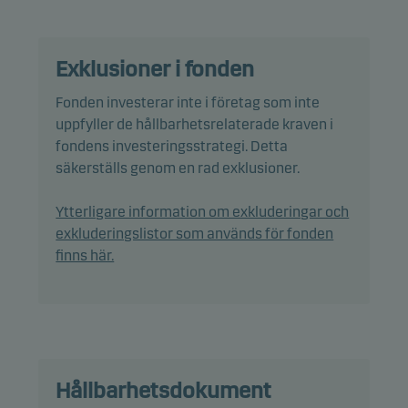
med utgångspunkt i förvaltarens förväntningar till
den framtida marknadsutvecklingen.
Utgångspunkten är att fondens fördelning mellan
Exklusioner i fonden
aktier och obligationer fram till och med utgången
av 2025 kommer att se ut på följande sätt: 75%
Fonden investerar inte i företag som inte
aktier, 10% kreditobligationer och 15% stats- och
uppfyller de hållbarhetsrelaterade kraven i
bostadsobligationer. Härefter kommer andelen
fondens investeringsstrategi. Detta
aktier att reduceras med 3%- årligen, fram till dess
säkerställs genom en rad exklusioner.
andelen aktier utgör 30% av fondens
Ytterligare information om exkluderingar och
sammanlagda förmögenhet (vid utgången av år
exkluderingslistor som används för fonden
2040). Andelen stats- och bostadsobligationer
finns här.
kommer att öka motsvarande under denna period.
Den till varje tid aktuella fördelningen mellan aktier
och obligationer kommer att ligga inom givna
ramar kring de ovan angivna fördelningarna. Som
minimum skall 80% av de icke SEK-denominerade
obligationsinvesteringarna, vara valutasäkrade i
Hållbarhetsdokument
SEK.