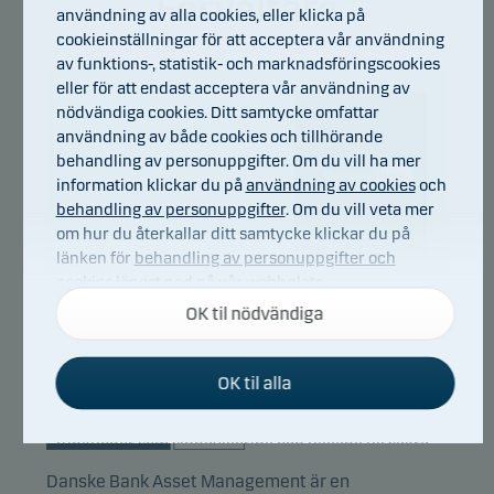
Förvaltare
användning av alla cookies, eller klicka på
cookieinställningar för att acceptera vår användning
av funktions-, statistik- och marknadsföringscookies
eller för att endast acceptera vår användning av
nödvändiga cookies. Ditt samtycke omfattar
användning av både cookies och tillhörande
behandling av personuppgifter. Om du vill ha mer
information klickar du på
användning av cookies
och
behandling av personuppgifter
. Om du vill veta mer
om hur du återkallar ditt samtycke klickar du på
länken för
behandling av personuppgifter och
Danske Bank Asset
cookies
längst ned på vår webbplats.
Management
OK til nödvändiga
Titel:
Multi Asset Solutions Team
Nödvändiga cookies
OK til alla
Nödvändiga cookies hjälper till att få vår webbplats
att fungera genom att aktivera grundläggande
funktioner som sidnavigering och tillgång till säkra
områden på vår webbplats.
Danske Bank Asset Management är en