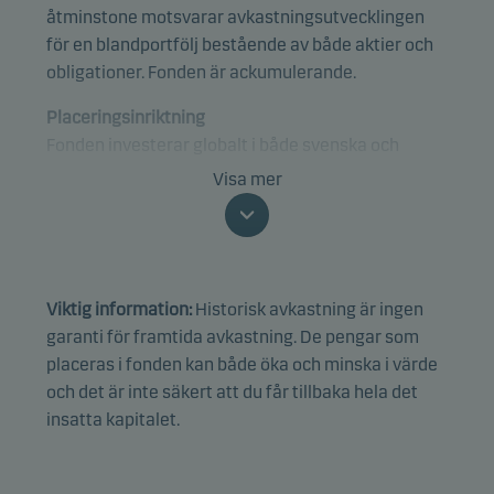
åtminstone motsvarar avkastningsutvecklingen
för en blandportfölj bestående av både aktier och
obligationer. Fonden är ackumulerande.
Placeringsinriktning
Fonden investerar globalt i både svenska och
utländska aktier och obligationer - bland annat i
Visa mer
tillväxtmarknads- och företagsobligationer.
Fonden är kategoriserad i enlighet med SFDR
Article 8 och främjar miljörelaterade och/eller
Viktig information:
Historisk avkastning är ingen
sociala egenskaper samt följer praxis för god
garanti för framtida avkastning. De pengar som
bolagsstyrning genom screening, exklusioner,
placeras i fonden kan både öka och minska i värde
investeringsanalyser och -beslut samt aktivt
och det är inte säkert att du får tillbaka hela det
ägarskap. Fonden följer Danske Invests policy för
insatta kapitalet.
ansvarsfulla investeringar.
Fördelningen mellan aktier och obligationer avgörs