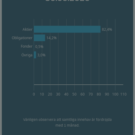
innehåll.
82,4%
Aktier
Obligationer
14,2%
Fonder
0,5%
Övriga
3,0%
0
10
20
30
40
50
60
70
80
90
100
110
Vänligen observera att samtliga innehav är fördröjda
med 1 månad.