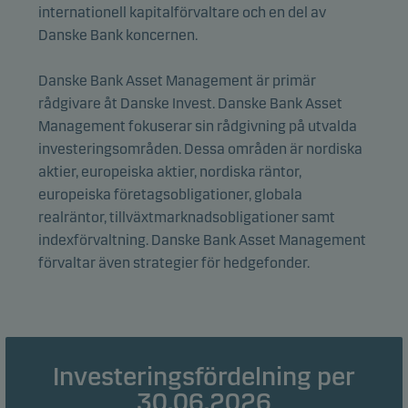
internationell kapitalförvaltare och en del av
Danske Bank koncernen.
Funktionscookies
Funktionscookies (eller inställningscookies) gör det
Danske Bank Asset Management är primär
möjligt för vår webbplats att komma ihåg dina
rådgivare åt Danske Invest. Danske Bank Asset
inställningar och de påverkar hur sidorna visas.
Management fokuserar sin rådgivning på utvalda
investeringsområden. Dessa områden är nordiska
Statistikcookies
aktier, europeiska aktier, nordiska räntor,
Vi använder statistikcookies för att spåra beteendet
europeiska företagsobligationer, globala
hos besökare på vår webbplats i aggregerad form.
realräntor, tillväxtmarknadsobligationer samt
Detta gör det möjligt för oss att mäta och optimera
indexförvaltning. Danske Bank Asset Management
webbplatsens effektivitet.
förvaltar även strategier för hedgefonder.
Marknadsföringscookies
Marknadsföringscookies gör det möjligt för oss att
identifiera dig (din enhet) och att profilera ditt
Investeringsfördelning per
beteende så att vi kan tillhandahålla dig relevant
30.06.2026