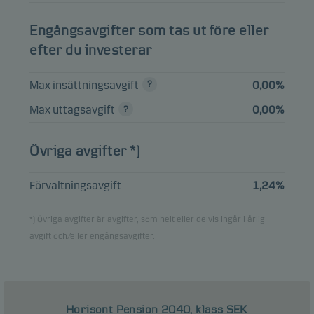
Corporate Sustainable Bond
3,71%
Fonder
Class I-sek h
Engångsavgifter som tas ut före eller
efter du investerar
Danske Invest SICAV Global
3,64%
Fonder
Sustainable Future Class I-sek
Max insättningsavgift
0,00%
Max uttagsavgift
0,00%
Visa hela listan
Övriga avgifter *)
Vänligen observera att samtliga innehav är fördröjda med 1 månad.
Förvaltningsavgift
1,24%
*) Övriga avgifter är avgifter, som helt eller delvis ingår i årlig
avgift och/eller engångsavgifter.
Horisont Pension 2040, klass SEK