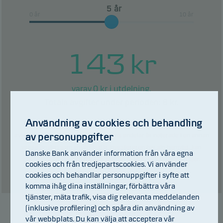
framtida marknadsresultat. Du kan därför förlora
år
hela eller delar av din investering.
0 år
10 år
143
kr
0
kr i utdelning.
varav
Totala avgifter under perioden:
8
kr.
Användning av cookies och behandling
Tidigare resultat är ingen garanti för framtida resultat. Framtida
av personuppgifter
avkastning kan bli negativ. Om fondens andelar är noterade i en annan
valuta än den som används där investeraren har sin hemvist, kan
Danske Bank använder information från våra egna
avkastningen öka och minska som en följd av valutakursrörelser.
cookies och från tredjepartscookies. Vi använder
Tabell
cookies och behandlar personuppgifter i syfte att
komma ihåg dina inställningar, förbättra våra
tjänster, mäta trafik, visa dig relevanta meddelanden
(inklusive profilering) och spåra din användning av
vår webbplats. Du kan välja att acceptera vår