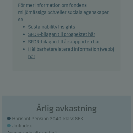
För mer information om fondens
Det förväntas att fondens innehav och därmed
miljömässiga och/eller sociala egenskaper,
avkastning kommer att avvika signifikant från
se
benchmark, på grund av skillnader i tillgångs- och
Sustainability Insights
regionsallokering.
SFDR-bilagan till prospektet här
SFDR-bilagan till årsrapporten här
Andelar kan normalt inlösas på bankdagar.
Hållbarhetsrelaterad information (webb)
här
Rekommendation: Denna fond är möjligtvis inte
lämpad för investerare som planerar att avyttra
sina fondandelar inom 5 år.
Årlig avkastning
Horisont Pension 2040, klass SEK
Jmfindex
Avancerade alternativ