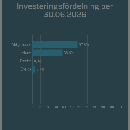
beteende så att vi kan tillhandahålla dig relevant
Investeringsfördelning per
innehåll.
30.06.2026
57,8%
Obligationer
Aktier
38,6%
Fonder
0,0%
Övriga
3,7%
0
10
20
30
40
50
60
70
80
90
100
110