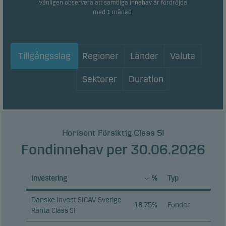
Vänligen observera att samtliga innehav är fördröjda
med 1 månad.
Tillgångsslag
Regioner
Länder
Valuta
Sektorer
Duration
Horisont Försiktig Class SI
Fondinnehav per 30.06.2026
Investering
%
Typ
Danske Invest SICAV Sverige
18,75%
Fonder
Ränta Class SI