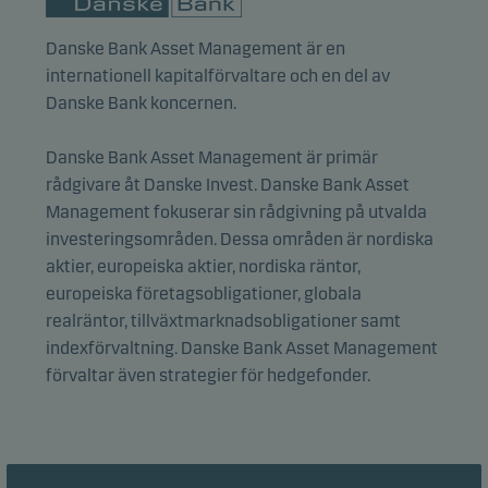
områden på vår webbplats.
Danske Bank Asset Management är en
internationell kapitalförvaltare och en del av
Funktionscookies
Danske Bank koncernen.
Funktionscookies (eller inställningscookies) gör det
möjligt för vår webbplats att komma ihåg dina
Danske Bank Asset Management är primär
inställningar och de påverkar hur sidorna visas.
rådgivare åt Danske Invest. Danske Bank Asset
Management fokuserar sin rådgivning på utvalda
Statistikcookies
investeringsområden. Dessa områden är nordiska
Vi använder statistikcookies för att spåra beteendet
aktier, europeiska aktier, nordiska räntor,
hos besökare på vår webbplats i aggregerad form.
europeiska företagsobligationer, globala
Detta gör det möjligt för oss att mäta och optimera
realräntor, tillväxtmarknadsobligationer samt
webbplatsens effektivitet.
indexförvaltning. Danske Bank Asset Management
förvaltar även strategier för hedgefonder.
Marknadsföringscookies
Marknadsföringscookies gör det möjligt för oss att
identifiera dig (din enhet) och att profilera ditt