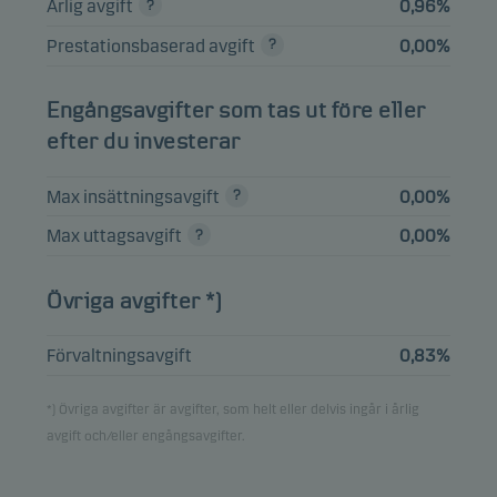
Årlig avgift
0,96%
Danske Invest
Prestationsbaserad avgift
0,00%
Tillväxtmarknadsobligationer,
4,31%
Fonder
klass SEK h
Engångsavgifter som tas ut före eller
SWEDISH COVERED BOND 1%
4,27%
Obligationer
efter du investerar
12.06.2030
SWEDISH GOVERNMENT 3.5%
Max insättningsavgift
0,00%
3,19%
Obligationer
30.03.2039
Max uttagsavgift
0,00%
Övriga avgifter *)
Visa hela listan
Förvaltningsavgift
0,83%
Vänligen observera att samtliga innehav är fördröjda med 1 månad.
*) Övriga avgifter är avgifter, som helt eller delvis ingår i årlig
avgift och/eller engångsavgifter.