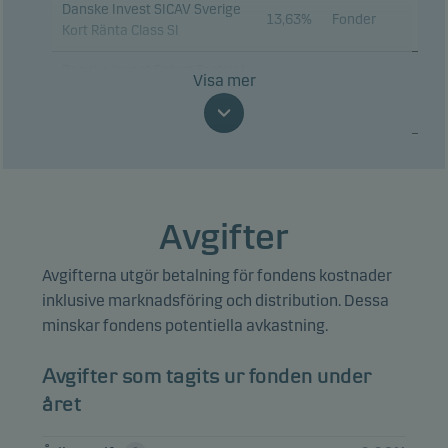
Danske Invest SICAV Sverige
13,63%
Fonder
Kort Ränta Class SI
Danske Invest Select Tactical
Visa mer
Asset Allocation Sverige,
7,89%
Fonder
klass SEK W
Danske Invest SICAV
European Corporate
4,91%
Fonder
Sustainable Bond Class I-sek
h
Avgifter
Danske Invest SICAV Euro
Avgifterna utgör betalning för fondens kostnader
High Yield Bond Class WI-sek
4,82%
Fonder
h
inklusive marknadsföring och distribution. Dessa
minskar fondens potentiella avkastning.
Danske Invest SICAV Sverige
4,58%
Fonder
Class SI
Avgifter som tagits ur fonden under
Danske Invest SICAV Global
året
Inflation Linked Bond Short
4,52%
Fonder
Duration Class WI-sek h