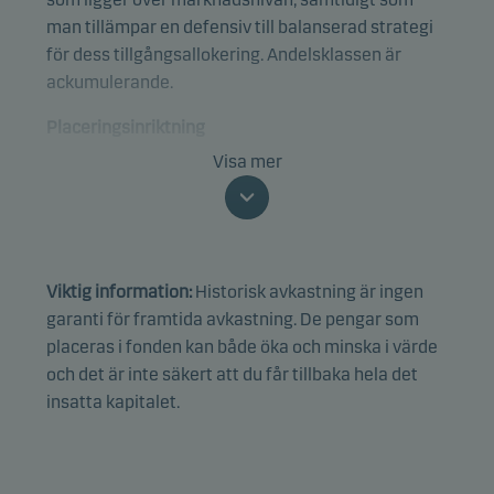
man tillämpar en defensiv till balanserad strategi
för dess tillgångsallokering. Andelsklassen är
ackumulerande.
Placeringsinriktning
Fonden har exponering, direkt eller genom andra
Visa mer
fonder, mot obligationer och aktier, med
tyngdpunkt mot obligationer. Fonden investerar
huvudsakligen i andra fonder som tillämpar eller
kan uppvisa motsvarande ESG-relaterade
Viktig information:
Historisk avkastning är ingen
processer, kriterier eller egenskaper. Fonden kan
garanti för framtida avkastning. De pengar som
nå exponering mot alla kreditkvaliteter, sektorer
placeras i fonden kan både öka och minska i värde
och länder, inklusive tillväxtmarknader.
och det är inte säkert att du får tillbaka hela det
insatta kapitalet.
Fondens normala tillgångsallokering är 70 % i
obligationer och 30 % i aktier, men detta kan
justeras beroende på förvaltarens
marknadsutsikter.