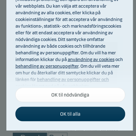
vår webbplats. Du kan välja att acceptera vår
användning av alla cookies, eller klicka på
Förvaltare
cookieinställningar för att acceptera vår användning
av funktions-, statistik- och marknadsföringscookies
eller för att endast acceptera vår användning av
nödvändiga cookies. Ditt samtycke omfattar
användning av både cookies och tillhörande
behandling av personuppgifter. Om du vill ha mer
information klickar du på
användning av cookies
och
behandling av personuppgifter
. Om du vill veta mer
om hur du återkallar ditt samtycke klickar du på
länken för
behandling av personuppgifter och
cookies
längst ned på vår webbplats.
Danske Bank Asset
OK til nödvändiga
Management
Nödvändiga cookies
Titel:
Multi Asset Solutions Team
OK til alla
Nödvändiga cookies hjälper till att få vår webbplats
att fungera genom att aktivera grundläggande
funktioner som sidnavigering och tillgång till säkra