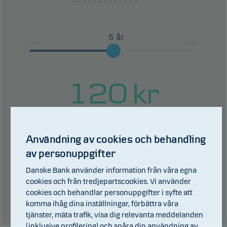
Denna produkt innehåller inte något skydd mot
framtida marknadsresultat. Du kan därför förlora
år
hela eller delar av din investering.
0 år
10 år
120
kr
0
kr i utdelning.
varav
Totala avgifter under perioden:
5
kr.
Användning av cookies och behandling
av personuppgifter
Tidigare resultat är ingen garanti för framtida resultat. Framtida
avkastning kan bli negativ. Om fondens andelar är noterade i en annan
Danske Bank använder information från våra egna
valuta än den som används där investeraren har sin hemvist, kan
cookies och från tredjepartscookies. Vi använder
avkastningen öka och minska som en följd av valutakursrörelser.
cookies och behandlar personuppgifter i syfte att
komma ihåg dina inställningar, förbättra våra
Tabell
tjänster, mäta trafik, visa dig relevanta meddelanden
(inklusive profilering) och spåra din användning av