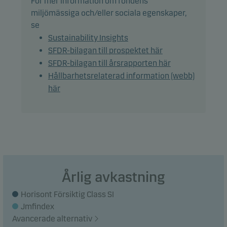
För mer information om fondens
Fonden kan använda derivatinstrument för
miljömässiga och/eller sociala egenskaper,
riskhantering och för en effektiv
se
portföljförvaltning, men även för
Sustainability Insights
investeringsändamål.
SFDR-bilagan till prospektet här
SFDR-bilagan till årsrapporten här
Fonden kan investera i kinesiska A-aktier vilket är
Hållbarhetsrelaterad information (webb)
föremål för kvotbegränsningar och operativa
här
restriktioner. Detta kan leda till ökad juridisk risk
och motpartsrisk.
Rekommendation: Denna fond är möjligtvis inte
lämpad för investerare som planerar att avyttra
sina fondandelar inom 3 år.
Årlig avkastning
Horisont Försiktig Class SI
Jmfindex
Avancerade alternativ