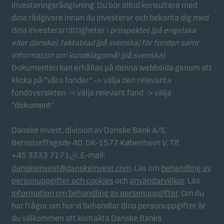
investeringsrådgivning. Du bör alltid konsultera med
Statistikcookies
dina rådgivare innan du investerar och bekanta dig med
Vi använder statistikcookies för att spåra beteendet
dina investerarrättigheter i
prospektet (på engelska
hos besökare på vår webbplats i aggregerad form.
eller danska), faktablad
(på svenska) för fonden samt
Detta gör det möjligt för oss att mäta och optimera
information om kundklagomål (på svenska)
.
webbplatsens effektivitet.
Dokumenten kan erhållas på denna webbsida genom att
klicka på “Våra fonder” -> välja den relevanta
fondöversikten -> välja relevant fond -> välja
Marknadsföringscookies
"dokument"
Marknadsföringscookies gör det möjligt för oss att
identifiera dig (din enhet) och att profilera ditt
Danske Invest, division av Danske Bank A/S,
beteende så att vi kan tillhandahålla dig relevant
Bernstorffsgade 40, DK-1577 København V. Tlf.
innehåll.
+45 3333 7171
. E-mail:
danskeinvest@danskeinvest.com
. Läs om
behandling av
personuppgifter och cookies
och
användarvillkor
. Läs
information om behandling av personuppgifter
. Om du
har frågor om hur vi behandlar dina personuppgifter är
du välkommen att kontakta Danske Banks