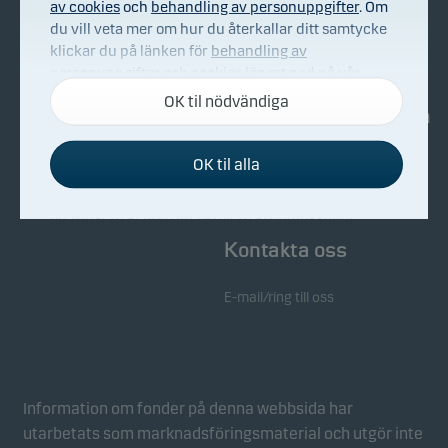
av cookies
och
behandling av personuppgifter
. Om
du vill veta mer om hur du återkallar ditt samtycke
Om Danske Invest
Köp & sälj
klickar du på länken för
behandling av
Bekämpning av ekonomisk
personuppgifter och cookies
längst ned på vår
brottslighet
webbplats.
OK til nödvändiga
Investerarinformation
Whistleblowing
OK til alla
Nyhetsarkiv
Nödvändiga cookies
Nödvändiga cookies hjälper till att få vår webbplats
att fungera genom att aktivera grundläggande
funktioner som sidnavigering och tillgång till säkra
Kontakta oss
områden på vår webbplats.
E-mail/ring till oss
Funktionscookies
Funktionscookies (eller inställningscookies) gör det
möjligt för vår webbplats att komma ihåg dina
inställningar och de påverkar hur sidorna visas.
Information om fonder på denna webbsida har
utarbetats som marknadsföringsmaterial och utgör inte