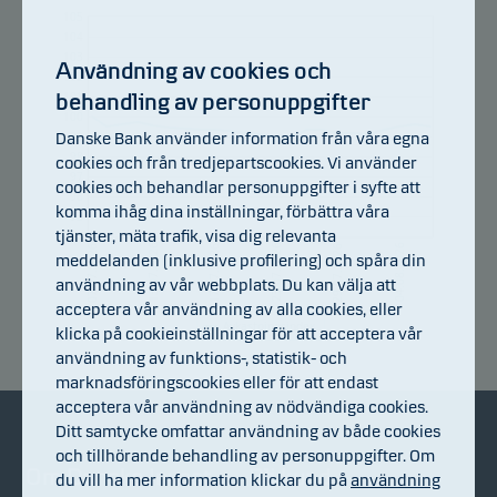
105
104
103
Användning av cookies och
102
behandling av personuppgifter
101
100
Danske Bank använder information från våra egna
99
98
cookies och från tredjepartscookies. Vi använder
97
cookies och behandlar personuppgifter i syfte att
96
komma ihåg dina inställningar, förbättra våra
95
tjänster, mäta trafik, visa dig relevanta
94
13.07.2026
17.07.2026
23.07.2026
29.07.2026
04.08.2026
07.07.2026
meddelanden (inklusive profilering) och spåra din
användning av vår webbplats. Du kan välja att
acceptera vår användning av alla cookies, eller
Avkastningsindex
klicka på cookieinställningar för att acceptera vår
användning av funktions-, statistik- och
marknadsföringscookies eller för att endast
acceptera vår användning av nödvändiga cookies.
Ditt samtycke omfattar användning av både cookies
och tillhörande behandling av personuppgifter. Om
Om Danske Invest
Bli kund
du vill ha mer information klickar du på
användning