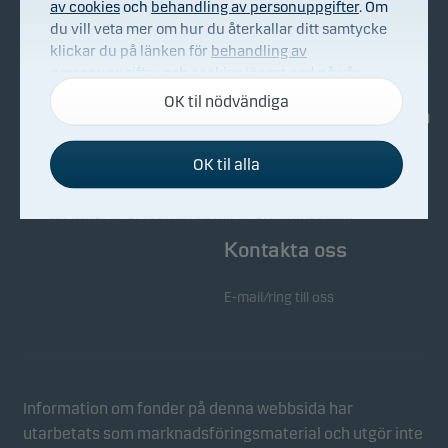
av cookies
och
behandling av personuppgifter
. Om
du vill veta mer om hur du återkallar ditt samtycke
Om Danske Invest
Köp & sälj
klickar du på länken för
behandling av
Bekämpning av ekonomisk
personuppgifter och cookies
längst ned på vår
brottslighet
webbplats.
OK til nödvändiga
Investerarinformation
Whistleblowing
OK til alla
Nyhetsarkiv
Nödvändiga cookies
Nödvändiga cookies hjälper till att få vår webbplats
att fungera genom att aktivera grundläggande
funktioner som sidnavigering och tillgång till säkra
Kontakta oss
områden på vår webbplats.
E-mail/ring till oss
Funktionscookies
Funktionscookies (eller inställningscookies) gör det
möjligt för vår webbplats att komma ihåg dina
inställningar och de påverkar hur sidorna visas.
Information om fonder på denna webbsida har
utarbetats som marknadsföringsmaterial och utgör inte