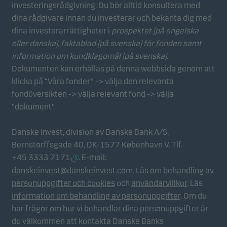
investeringsrådgivning. Du bör alltid konsultera med
Statistikcookies
dina rådgivare innan du investerar och bekanta dig med
Vi använder statistikcookies för att spåra beteendet
dina investerarrättigheter i
prospektet (på engelska
hos besökare på vår webbplats i aggregerad form.
eller danska), faktablad
(på svenska) för fonden samt
Detta gör det möjligt för oss att mäta och optimera
information om kundklagomål (på svenska)
.
webbplatsens effektivitet.
Dokumenten kan erhållas på denna webbsida genom att
klicka på “Våra fonder” -> välja den relevanta
fondöversikten -> välja relevant fond -> välja
Marknadsföringscookies
"dokument"
Marknadsföringscookies gör det möjligt för oss att
identifiera dig (din enhet) och att profilera ditt
Danske Invest, division av Danske Bank A/S,
beteende så att vi kan tillhandahålla dig relevant
Bernstorffsgade 40, DK-1577 København V. Tlf.
innehåll.
+45 3333 7171
. E-mail:
danskeinvest@danskeinvest.com
. Läs om
behandling av
personuppgifter och cookies
och
användarvillkor
. Läs
information om behandling av personuppgifter
. Om du
har frågor om hur vi behandlar dina personuppgifter är
du välkommen att kontakta Danske Banks