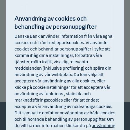
105
102.8
Användning av cookies och
behandling av personuppgifter
100.6
Danske Bank använder information från våra egna
98.4
cookies och från tredjepartscookies. Vi använder
cookies och behandlar personuppgifter i syfte att
96.2
komma ihåg dina inställningar, förbättra våra
tjänster, mäta trafik, visa dig relevanta
94
23.07.2026
13.07.2026
29.07.2026
17.07.2026
04.08.2026
07.07.2026
meddelanden (inklusive profilering) och spåra din
användning av vår webbplats. Du kan välja att
acceptera vår användning av alla cookies, eller
Avkastningsindex
klicka på cookieinställningar för att acceptera vår
användning av funktions-, statistik- och
marknadsföringscookies eller för att endast
acceptera vår användning av nödvändiga cookies.
Ditt samtycke omfattar användning av både cookies
och tillhörande behandling av personuppgifter. Om
Om Danske Invest
Bli kund
du vill ha mer information klickar du på
användning