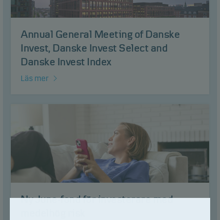
Annual General Meeting of Danske
Invest, Danske Invest Select and
Danske Invest Index
Läs mer
Ny June-fond för investerare med
medelhög risk