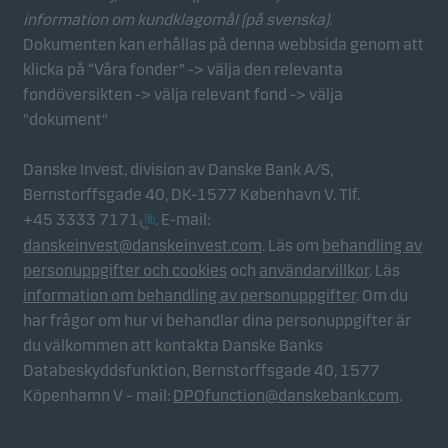
information om kundklagomål (på svenska)
.
Dokumenten kan erhållas på denna webbsida genom att
klicka på “Våra fonder” -> välja den relevanta
fondöversikten -> välja relevant fond -> välja
"dokument"
Danske Invest, division av Danske Bank A/S,
Bernstorffsgade 40, DK-1577 København V. Tlf.
+45 3333 7171
. E-mail:
danskeinvest@danskeinvest.com
. Läs om
behandling av
personuppgifter och cookies
och
användarvillkor
. Läs
information om behandling av personuppgifter
. Om du
har frågor om hur vi behandlar dina personuppgifter är
du välkommen att kontakta Danske Banks
Databeskyddsfunktion, Bernstorffsgade 40, 1577
Köpenhamn V – mail:
DPOfunction@danskebank.com
.