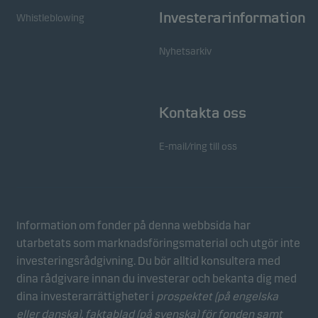
Vi använder statistikcookies för att spåra beteendet
Investerarinformation
Whistleblowing
hos besökare på vår webbplats i aggregerad form.
Detta gör det möjligt för oss att mäta och optimera
Nyhetsarkiv
webbplatsens effektivitet.
Marknadsföringscookies
Kontakta oss
Marknadsföringscookies gör det möjligt för oss att
identifiera dig (din enhet) och att profilera ditt
E-mail/ring till oss
beteende så att vi kan tillhandahålla dig relevant
innehåll.
Information om fonder på denna webbsida har
utarbetats som marknadsföringsmaterial och utgör inte
investeringsrådgivning. Du bör alltid konsultera med
dina rådgivare innan du investerar och bekanta dig med
dina investerarrättigheter i
prospektet (på engelska
eller danska), faktablad
(på svenska) för fonden samt