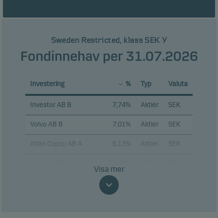
Sweden Restricted, klass SEK Y
Fondinnehav per 31.07.2026
Investering
%
Typ
Valuta
Investor AB B
7,74%
Aktier
SEK
Volvo AB B
7,01%
Aktier
SEK
Atlas Copco AB A
6,13%
Aktier
SEK
Sandvik AB
4,45%
Aktier
SEK
Visa mer
Swedbank AB
4,34%
Aktier
SEK
Skandinaviska Enskilda
4,12%
Aktier
SEK
Banken AB A