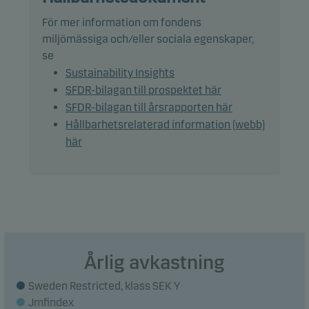
Andelar kan normalt inlösas på bankdagar.
För mer information om fondens
Rekommendation: Denna fond är möjligtvis inte
miljömässiga och/eller sociala egenskaper,
lämpad för investerare som planerar att avyttra
se
sina fondandelar inom 5 år.
Sustainability Insights
SFDR-bilagan till prospektet här
SFDR-bilagan till årsrapporten här
Hållbarhetsrelaterad information (webb)
här
Årlig avkastning
Sweden Restricted, klass SEK Y
Jmfindex