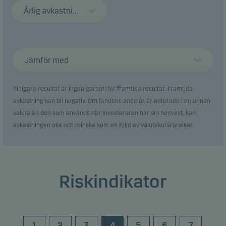
Årlig avkastning
Jämför med
Tidigare resultat är ingen garanti för framtida resultat. Framtida
avkastning kan bli negativ. Om fondens andelar är noterade i en annan
valuta än den som används där investeraren har sin hemvist, kan
avkastningen öka och minska som en följd av valutakursrörelser.
Riskindikator
1
2
3
4
5
6
7