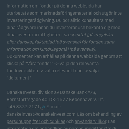
Information om fonder på denna webbsida har
utarbetats som marknadsföringsmaterial och utgör inte
investeringsrådgivning. Du bör alltid konsultera med
dina rådgivare innan du investerar och bekanta dig med
dina investerarrättigheter i
prospektet (på engelska
eller danska), faktablad
(på svenska) för fonden samt
information om kundklagomål (på svenska)
.
Dokumenten kan erhållas på denna webbsida genom att
klicka på “Våra fonder” -> välja den relevanta
fondöversikten -> välja relevant fond -> välja
"dokument"
Danske Invest, division av Danske Bank A/S,
Bernstorffsgade 40, DK-1577 København V. Tlf.
+45 3333 7171
. E-mail:
danskeinvest@danskeinvest.com
. Läs om
behandling av
personuppgifter och cookies
och
användarvillkor
. Läs
information om behandling av personuppgifter
. Om du