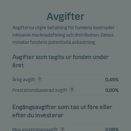
ABB Ltd.
3,97%
Aktier
SEK
Avgifter
Assa Abloy AB B
3,88%
Aktier
SEK
Avgifterna utgör betalning för fondens kostnader
Telefonaktiebolaget LM
inklusive marknadsföring och distribution. Dessa
3,08%
Aktier
SEK
Ericsson B
minskar fondens potentiella avkastning.
Atlas Copco AB B
2,99%
Aktier
SEK
Avgifter som tagits ur fonden under
året
Visa hela listan
Årlig avgift
0,49%
Prestationsbaserad avgift
0,00%
Engångsavgifter som tas ut före eller
efter du investerar
Max insättningsavgift
0,06%