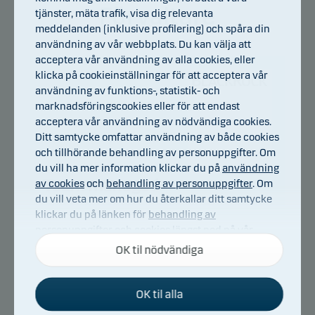
Förvaltare
tjänster, mäta trafik, visa dig relevanta
meddelanden (inklusive profilering) och spåra din
användning av vår webbplats. Du kan välja att
acceptera vår användning av alla cookies, eller
klicka på cookieinställningar för att acceptera vår
användning av funktions-, statistik- och
marknadsföringscookies eller för att endast
acceptera vår användning av nödvändiga cookies.
Ditt samtycke omfattar användning av både cookies
och tillhörande behandling av personuppgifter. Om
du vill ha mer information klickar du på
användning
Team managed
av cookies
och
behandling av personuppgifter
. Om
du vill veta mer om hur du återkallar ditt samtycke
klickar du på länken för
behandling av
personuppgifter och cookies
längst ned på vår
webbplats.
OK til nödvändiga
BlackRock Investment Management är världens
OK til alla
Nödvändiga cookies
största kapitalförvaltare, med kontor i över 30
Nödvändiga cookies hjälper till att få vår webbplats