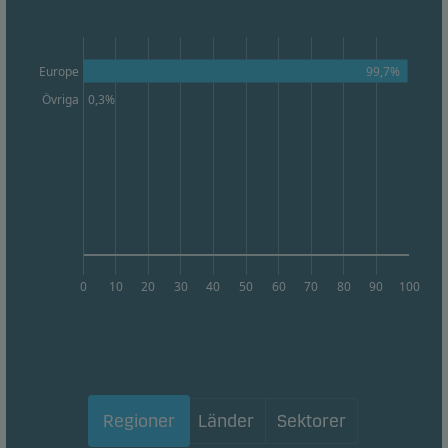
Marknadsföringscookies gör det möjligt för oss att
identifiera dig (din enhet) och att profilera ditt
beteende så att vi kan tillhandahålla dig relevant
99,7%
Europe
innehåll.
Övriga
0,3%
0
10
20
30
40
50
60
70
80
90
100
Regioner
Länder
Sektorer