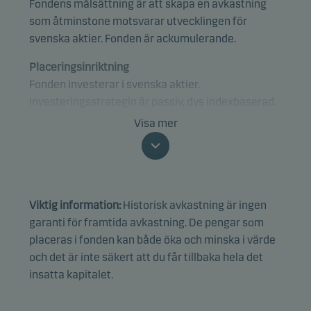
Fondens målsättning är att skapa en avkastning
som åtminstone motsvarar utvecklingen för
svenska aktier. Fonden är ackumulerande.
Placeringsinriktning
Fonden investerar i svenska aktier.
Investeringsstrategin är passiv, dvs indexbaserad.
Det innebär att investeringarna är sammansatta
Visa mer
för att spegla fondens jämförelseindex som
representerar ett urval av de största och mest
omsatta aktierna på Stockholmsbörsen. Indexets
sammansättning följer spridningsreglerna från
Viktig information:
Historisk avkastning är ingen
UCITS. Det kan finnas investeringar som inte ingår i
garanti för framtida avkastning. De pengar som
indexet.
placeras i fonden kan både öka och minska i värde
och det är inte säkert att du får tillbaka hela det
Fonden är kategoriserad i enlighet med SFDR
insatta kapitalet.
Article 8 och främjar miljörelaterade och/eller
sociala egenskaper samt följer praxis för god
bolagsstyrning genom screening, exklusioner samt