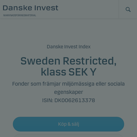
MARKNADSFÖRINGSMATERIAL
Danske Invest Index
Sweden Restricted,
klass SEK Y
Fonder som främjar miljömässiga eller sociala
egenskaper
ISIN: DK0062613378
Köp & sälj