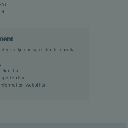
a i
et.
god
och -
ment
ndens miljömässiga och/eller sociala
r och
s
pektet här
rapporten här
att
information (webb) här