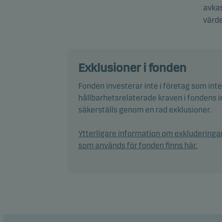
avkas
värde
Fonde
miljö
bolag
beslu
Exklusioner i fonden
ansva
Fonden investerar inte i företag som inte
Fonde
hållbarhetsrelaterade kraven i fondens i
tillg
säkerställs genom en rad exklusioner.
-möjl
Ytterligare information om exkluderingar
Det 
som används för fonden finns här.
avvik
Fonde
effek
Fonde