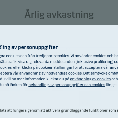
egränsningar och operativa restriktioner. Detta kan leda till ök
Årlig avkastning
isk risk och motpartsrisk.
mendation: Denna fond är möjligtvis inte lämpad för invester
lanerar att avyttra sina fondandelar inom 5 år.
ling av personuppgifter
35.11
34.32
31.38
na cookies och från tredjepartscookies. Vi använder cookies och b
29.05
, mäta trafik, visa dig relevanta meddelanden (inklusive profilering
ookies, eller klicka på cookieinställningar för att acceptera vår anvä
17.66
cceptera vår användning av nödvändiga cookies. Ditt samtycke omfa
du vill ha mer information klickar du på
användning av cookies
oc
7.51
 du på länken för
behandling av personuppgifter och cookies
längst 
3.49
-13.94
-9.17
plats att fungera genom att aktivera grundläggande funktioner som s
2019
2020
2021
2022
20