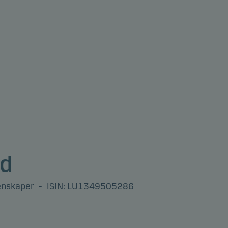
 d
genskaper
-
ISIN: LU1349505286