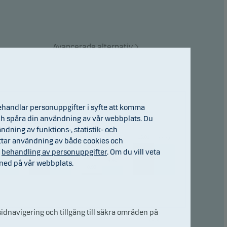
ad
Avancerade alternativ
are
ehandlar personuppgifter i syfte att komma
24.72
) och spåra din användning av vår webbplats. Du
22.25
ndning av funktions-, statistik- och
18.73
15.01
14.42
ttar användning av både cookies och
h
behandling av personuppgifter
. Om du vill veta
4.41
ned på vår webbplats.
0.99
idnavigering och tillgång till säkra områden på
23
2024
2025
31.jul
2026