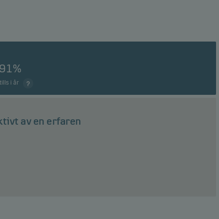
,91%
ills i år
tivt av en erfaren