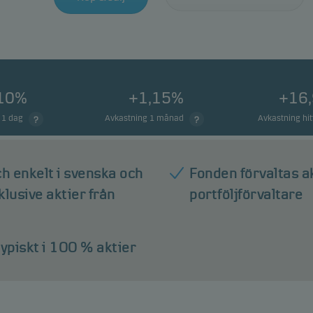
,10%
+1,15%
+16
 1 dag
Avkastning 1 månad
Avkastning hitt
h enkelt i svenska och
Fonden förvaltas ak
klusive aktier från
portföljförvaltare
ypiskt i 100 % aktier