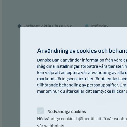
kvotb
jurid
Horisont Aktie Class SA d
Jmfindex
Rekom
som p
Användning av cookies och behand
39
Danske Bank använder information från våra eg
30
ihåg dina inställningar, förbättra våra tjänster
kan välja att acceptera vår användning av alla c
21
marknadsföringscookies eller för att endast a
13.87
12.36
10.92
pct
9.50
12
tillhörande behandling av personuppgifter. Om 
mer om hur du återkallar ditt samtycke klickar
3
0
0
-2.72
-6
-6.02
Nödvändiga cookies
-15
Nödvändiga cookies hjälper till att få vår webb
2016
2017
2018
vår webbplats.