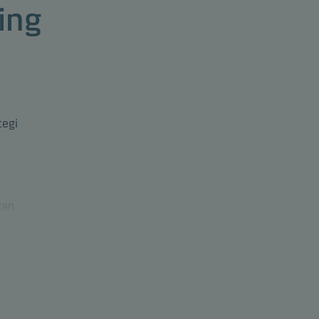
ing
tegi
kan
 i
a