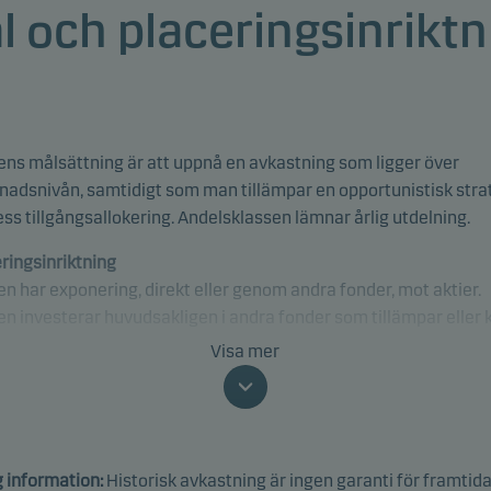
l och placeringsinriktn
ns målsättning är att uppnå en avkastning som ligger över
adsnivån, samtidigt som man tillämpar en opportunistisk stra
ess tillgångsallokering. Andelsklassen lämnar årlig utdelning.
ringsinriktning
n har exponering, direkt eller genom andra fonder, mot aktier.
n investerar huvudsakligen i andra fonder som tillämpar eller 
sa motsvarande ESG-relaterade processer, kriterier eller
Visa mer
kaper. Fonden kan ha exponering mot alla sektorer och länder,
sive tillväxtmarknader.
fikt kan fonden investera upp till 100 % av nettoförmögenheten
g information:
Historisk avkastning är ingen garanti för framtid
r och aktierelaterade instrument.