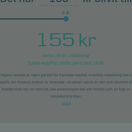
5
år
155
kr
varav
25
kr i utdelning.
Totala avgifter under perioden:
10
kr.
Tidigare resultat är ingen garanti för framtida resultat. Framtida avkastning kan bl
egativ. Om fondens andelar är noterade i en annan valuta än den som används d
investeraren har sin hemvist, kan avkastningen öka och minska som en följd av
valutakursrörelser.
Tabell