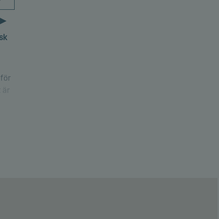
7
sk
för
 är
tvis
gorin
l